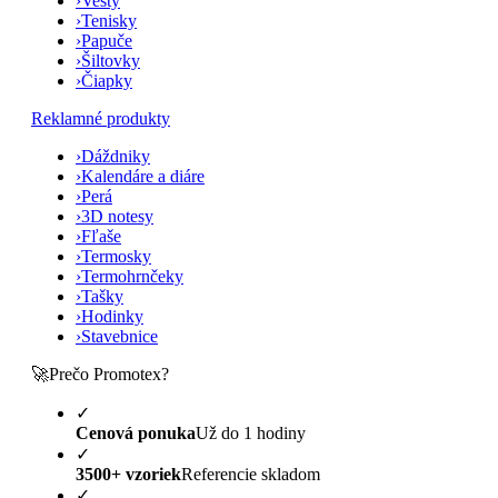
›
Vesty
›
Tenisky
›
Papuče
›
Šiltovky
›
Čiapky
Reklamné produkty
›
Dáždniky
›
Kalendáre a diáre
›
Perá
›
3D notesy
›
Fľaše
›
Termosky
›
Termohrnčeky
›
Tašky
›
Hodinky
›
Stavebnice
🚀
Prečo Promotex?
✓
Cenová ponuka
Už do 1 hodiny
✓
3500+ vzoriek
Referencie skladom
✓