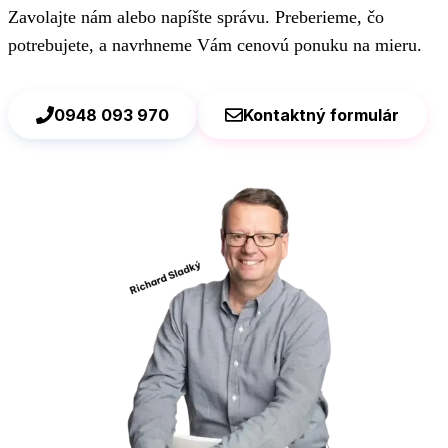
materiál a vytvára trvalý, nezmazateľný motív - používa sa na
Zavolajte nám alebo napíšte správu. Preberieme, čo
kovových perách, fľašiach a darčekových predmetoch.
potrebujete, a navrhneme Vám cenovú ponuku na mieru.
Poradíme, ktorá technika je pre Vaše logo a produkt
najvhodnejšia.
0948 093 970
Kontaktný formulár