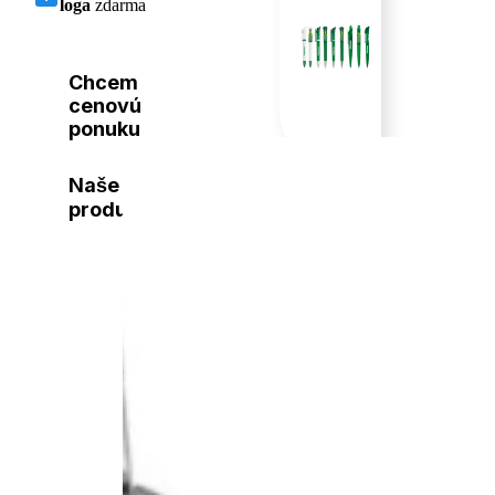
loga
zdarma
Chcem
cenovú
ponuku
Naše
produkty