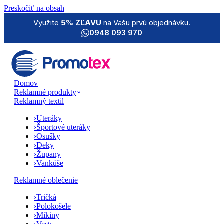
Preskočiť na obsah
Využite
5% ZĽAVU
na Vašu prvú objednávku.
0948 093 970
Domov
Reklamné produkty
Reklamný textil
›
Uteráky
›
Športové uteráky
›
Osušky
›
Deky
›
Župany
›
Vankúše
Reklamné oblečenie
›
Tričká
›
Polokošele
›
Mikiny