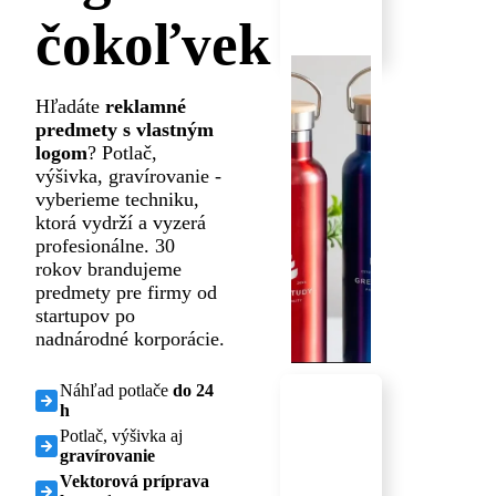
čokoľvek
Hľadáte
reklamné
predmety s vlastným
logom
? Potlač,
výšivka, gravírovanie -
vyberieme techniku,
ktorá vydrží a vyzerá
profesionálne. 30
rokov brandujeme
predmety pre firmy od
startupov po
nadnárodné korporácie.
Náhľad potlače
do 24
h
Potlač, výšivka aj
gravírovanie
Vektorová príprava