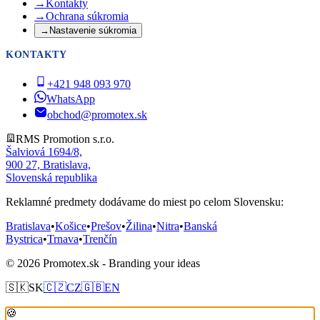
→
Kontakty
→
Ochrana súkromia
→
Nastavenie súkromia
KONTAKTY
+421 948 093 970
WhatsApp
obchod@promotex.sk
RMS Promotion s.r.o.
Šalviová 1694/8,
900 27, Bratislava,
Slovenská republika
Reklamné predmety dodávame do miest po celom Slovensku:
Bratislava
•
Košice
•
Prešov
•
Žilina
•
Nitra
•
Banská
Bystrica
•
Trnava
•
Trenčín
© 2026 Promotex.sk - Branding your ideas
🇸🇰
SK
🇨🇿
CZ
🇬🇧
EN
🍪