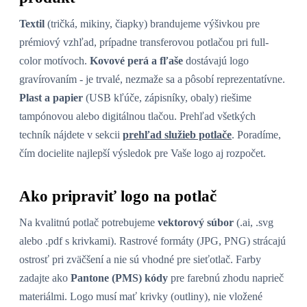
Textil
(tričká, mikiny, čiapky) brandujeme výšivkou pre
prémiový vzhľad, prípadne transferovou potlačou pri full-
color motívoch.
Kovové perá a fľaše
dostávajú logo
gravírovaním - je trvalé, nezmaže sa a pôsobí reprezentatívne.
Plast a papier
(USB kľúče, zápisníky, obaly) riešime
tampónovou alebo digitálnou tlačou. Prehľad všetkých
techník nájdete v sekcii
prehľad služieb potlače
. Poradíme,
čím docielite najlepší výsledok pre Vaše logo aj rozpočet.
Ako pripraviť logo na potlač
Na kvalitnú potlač potrebujeme
vektorový súbor
(.ai, .svg
alebo .pdf s krivkami). Rastrové formáty (JPG, PNG) strácajú
ostrosť pri zväčšení a nie sú vhodné pre sieťotlač. Farby
zadajte ako
Pantone (PMS) kódy
pre farebnú zhodu naprieč
materiálmi. Logo musí mať krivky (outliny), nie vložené