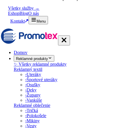
Všetky služby →
Eshop
Blog
O nás
Kontakt
Menu
Domov
Reklamné produkty
✨ Všetky reklamné produkty
Reklamný textil
›
Uteráky
›
Športové uteráky
›
Osušky
›
Deky
›
Župany
›
Vankúše
Reklamné oblečenie
›
Tričká
›
Polokošele
›
Mikiny
›
Vesty