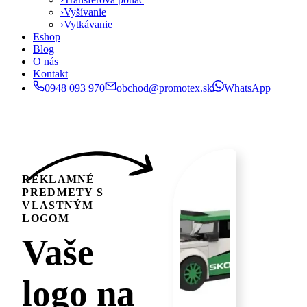
›
Vyšívanie
›
Vytkávanie
Eshop
Blog
O nás
Kontakt
0948 093 970
obchod@promotex.sk
WhatsApp
REKLAMNÉ
PREDMETY S
VLASTNÝM
LOGOM
Vaše
logo na