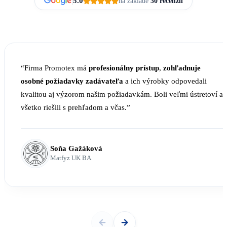
|
5.0
na základe
30 recenzií
“Firma Promotex má
profesionálny prístup
,
zohľadnuje
osobné požiadavky zadávateľa
a ich výrobky odpovedali
kvalitou aj výzorom našim požiadavkám. Boli veľmi ústretoví a
všetko riešili s prehľadom a včas.”
Soňa Gažáková
Matfyz UK BA