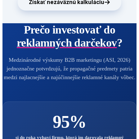
Získať nezáväznú kalkuláciu
Prečo investovať do
reklamných darčekov
?
Medzinárodné výskumy B2B marketingu (ASI, 2026)
jednoznačne potvrdzujú, že propagačné predmety patria
medzi najlacnejšie a najúčinnejšie reklamné kanály vôbec.
95%
si do roka vybaví firmu, ktorá im darovala reklamný