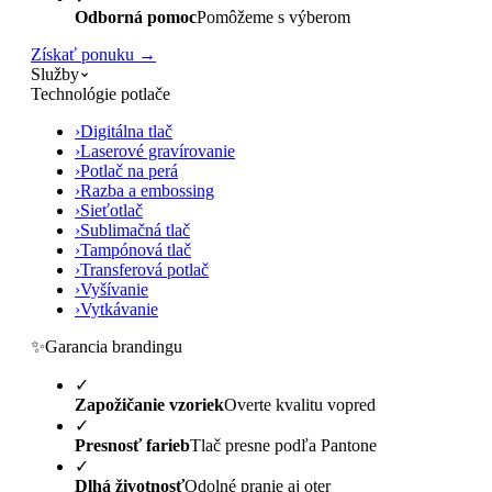
Odborná pomoc
Pomôžeme s výberom
Získať ponuku →
Služby
Technológie potlače
›
Digitálna tlač
›
Laserové gravírovanie
›
Potlač na perá
›
Razba a embossing
›
Sieťotlač
›
Sublimačná tlač
›
Tampónová tlač
›
Transferová potlač
›
Vyšívanie
›
Vytkávanie
✨
Garancia brandingu
✓
Zapožičanie vzoriek
Overte kvalitu vopred
✓
Presnosť farieb
Tlač presne podľa Pantone
✓
Dlhá životnosť
Odolné pranie aj oter