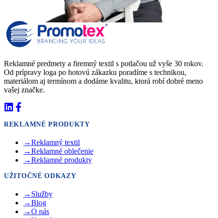
Reklamné predmety a firemný textil s potlačou už vyše 30 rokov.
Od prípravy loga po hotovú zákazku poradíme s technikou,
materiálom aj termínom a dodáme kvalitu, ktorá robí dobré meno
vašej značke.
REKLAMNÉ PRODUKTY
→
Reklamný textil
→
Reklamné oblečenie
→
Reklamné produkty
UŽITOČNÉ ODKAZY
→
Služby
→
Blog
→
O nás