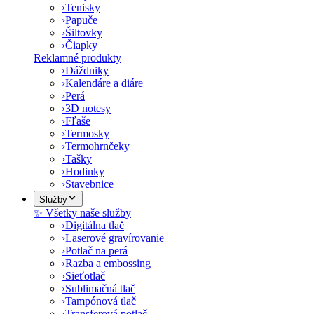
›
Tenisky
›
Papuče
›
Šiltovky
›
Čiapky
Reklamné produkty
›
Dáždniky
›
Kalendáre a diáre
›
Perá
›
3D notesy
›
Fľaše
›
Termosky
›
Termohrnčeky
›
Tašky
›
Hodinky
›
Stavebnice
Služby
✨ Všetky naše služby
›
Digitálna tlač
›
Laserové gravírovanie
›
Potlač na perá
›
Razba a embossing
›
Sieťotlač
›
Sublimačná tlač
›
Tampónová tlač
›
Transferová potlač