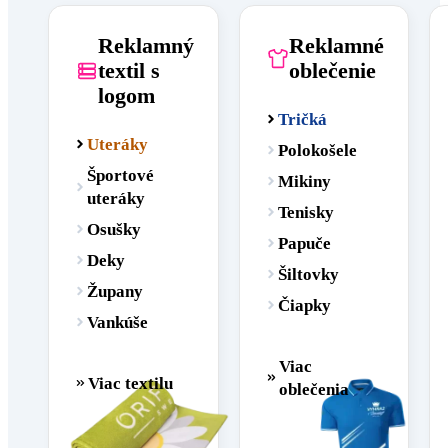
Reklamný
Reklamné
textil s
oblečenie
logom
Tričká
Uteráky
Polokošele
Športové
Mikiny
uteráky
Tenisky
Osušky
Papuče
Deky
Šiltovky
Župany
Čiapky
Vankúše
Viac
Viac textilu
oblečenia