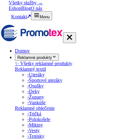
Všetky služby →
Eshop
Blog
O nás
Kontakt
Menu
Domov
Reklamné produkty
✨ Všetky reklamné produkty
Reklamný textil
›
Uteráky
›
Športové uteráky
›
Osušky
›
Deky
›
Župany
›
Vankúše
Reklamné oblečenie
›
Tričká
›
Polokošele
›
Mikiny
›
Vesty
›
Tenisky