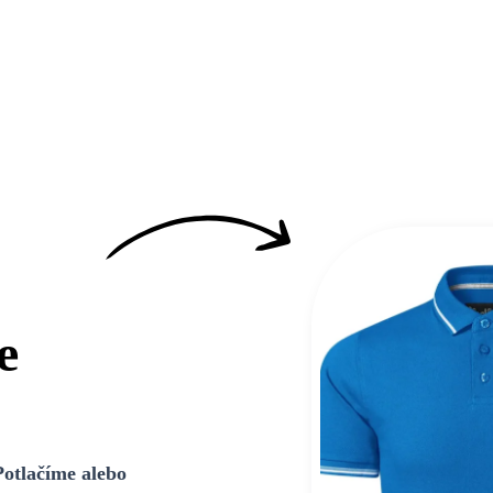
e
Potlačíme alebo