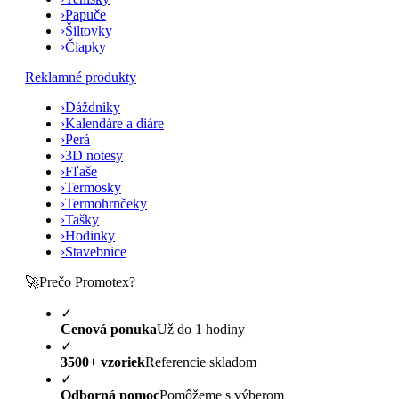
›
Papuče
›
Šiltovky
›
Čiapky
Reklamné produkty
›
Dáždniky
›
Kalendáre a diáre
›
Perá
›
3D notesy
›
Fľaše
›
Termosky
›
Termohrnčeky
›
Tašky
›
Hodinky
›
Stavebnice
🚀
Prečo Promotex?
✓
Cenová ponuka
Už do 1 hodiny
✓
3500+ vzoriek
Referencie skladom
✓
Odborná pomoc
Pomôžeme s výberom