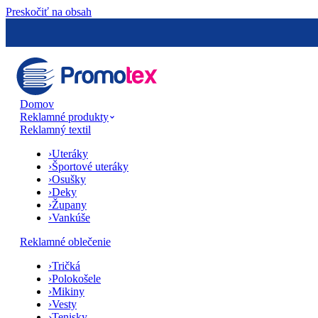
Preskočiť na obsah
Domov
Reklamné produkty
Reklamný textil
›
Uteráky
›
Športové uteráky
›
Osušky
›
Deky
›
Župany
›
Vankúše
Reklamné oblečenie
›
Tričká
›
Polokošele
›
Mikiny
›
Vesty
›
Tenisky