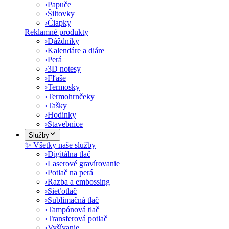
›
Papuče
›
Šiltovky
›
Čiapky
Reklamné produkty
›
Dáždniky
›
Kalendáre a diáre
›
Perá
›
3D notesy
›
Fľaše
›
Termosky
›
Termohrnčeky
›
Tašky
›
Hodinky
›
Stavebnice
Služby
✨ Všetky naše služby
›
Digitálna tlač
›
Laserové gravírovanie
›
Potlač na perá
›
Razba a embossing
›
Sieťotlač
›
Sublimačná tlač
›
Tampónová tlač
›
Transferová potlač
›
Vyšívanie