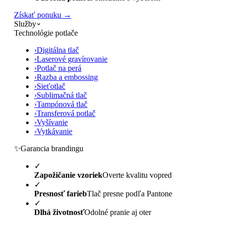
Získať ponuku →
Služby
Technológie potlače
›
Digitálna tlač
›
Laserové gravírovanie
›
Potlač na perá
›
Razba a embossing
›
Sieťotlač
›
Sublimačná tlač
›
Tampónová tlač
›
Transferová potlač
›
Vyšívanie
›
Vytkávanie
✨
Garancia brandingu
✓
Zapožičanie vzoriek
Overte kvalitu vopred
✓
Presnosť farieb
Tlač presne podľa Pantone
✓
Dlhá životnosť
Odolné pranie aj oter