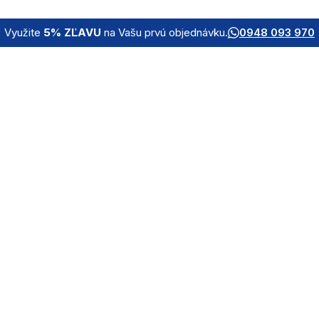
Využite
5% ZĽAVU
na Vašu prvú objednávku.
0948 093 970