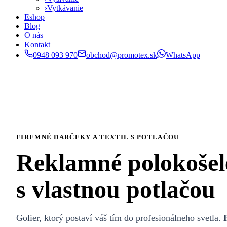
›
Vytkávanie
Eshop
Blog
O nás
Kontakt
0948 093 970
obchod@promotex.sk
WhatsApp
FIREMNÉ DARČEKY A TEXTIL S POTLAČOU
Reklamné
polokošel
s vlastnou potlačou
Golier, ktorý postaví váš tím do profesionálneho svetla.