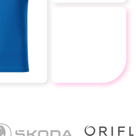
30
rokov
skúseností s firemným textilom a
uniformami