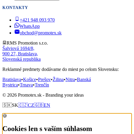
KONTAKTY
+421 948 093 970
WhatsApp
obchod@promotex.sk
RMS Promotion s.r.o.
Šalviová 1694/8,
900 27, Bratislava,
Slovenská republika
Reklamné predmety dodávame do miest po celom Slovensku:
Bratislava
•
Košice
•
Prešov
•
Žilina
•
Nitra
•
Banská
Bystrica
•
Trnava
•
Trenčín
© 2026 Promotex.sk - Branding your ideas
🇸🇰
SK
🇨🇿
CZ
🇬🇧
EN
🍪
Cookies len s vaším súhlasom