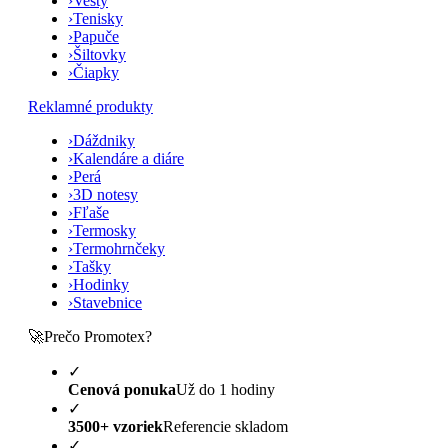
›
Vesty
›
Tenisky
›
Papuče
›
Šiltovky
›
Čiapky
Reklamné produkty
›
Dáždniky
›
Kalendáre a diáre
›
Perá
›
3D notesy
›
Fľaše
›
Termosky
›
Termohrnčeky
›
Tašky
›
Hodinky
›
Stavebnice
🚀
Prečo Promotex?
✓
Cenová ponuka
Už do 1 hodiny
✓
3500+ vzoriek
Referencie skladom
✓