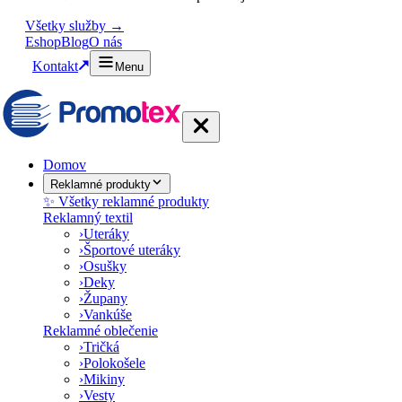
Všetky služby →
Eshop
Blog
O nás
Kontakt
Menu
Domov
Reklamné produkty
✨ Všetky reklamné produkty
Reklamný textil
›
Uteráky
›
Športové uteráky
›
Osušky
›
Deky
›
Župany
›
Vankúše
Reklamné oblečenie
›
Tričká
›
Polokošele
›
Mikiny
›
Vesty