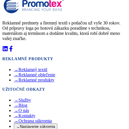
Reklamné predmety a firemný textil s potlačou už vyše 30 rokov.
Od prípravy loga po hotovú zákazku poradíme s technikou,
materiálom aj termínom a dodáme kvalitu, ktorá robí dobré meno
vašej značke.
REKLAMNÉ PRODUKTY
→
Reklamný textil
→
Reklamné oblečenie
→
Reklamné produkty
UŽITOČNÉ ODKAZY
→
Služby
→
Blog
→
O nás
→
Kontakty
→
Ochrana súkromia
→
Nastavenie súkromia