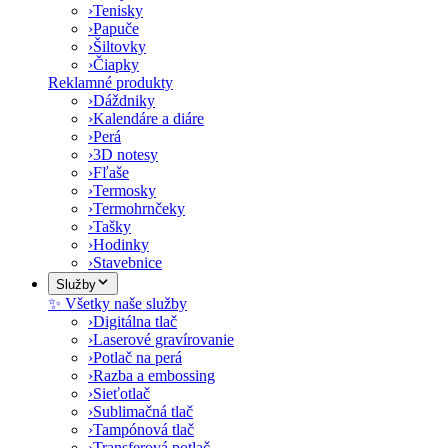
›
Tenisky
›
Papuče
›
Šiltovky
›
Čiapky
Reklamné produkty
›
Dáždniky
›
Kalendáre a diáre
›
Perá
›
3D notesy
›
Fľaše
›
Termosky
›
Termohrnčeky
›
Tašky
›
Hodinky
›
Stavebnice
Služby
✨ Všetky naše služby
›
Digitálna tlač
›
Laserové gravírovanie
›
Potlač na perá
›
Razba a embossing
›
Sieťotlač
›
Sublimačná tlač
›
Tampónová tlač
›
Transferová potlač