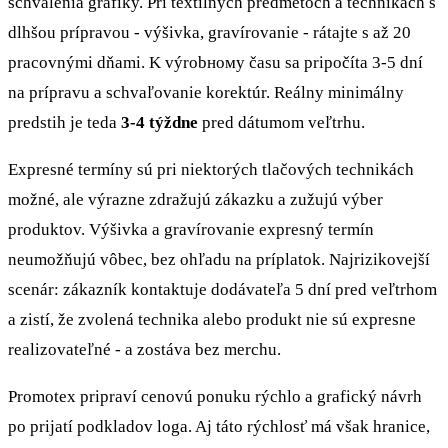
schválenia grafiky. Pri textilných predmetoch a technikách s
dlhšou prípravou - výšivka, gravírovanie - rátajte s až 20
pracovnými dňami. K výrobному času sa pripočíta 3-5 dní
na prípravu a schvaľovanie korektúr. Reálny minimálny
predstih je teda
3-4 týždne
pred dátumom veľtrhu.
Expresné termíny sú pri niektorých tlačových technikách
možné, ale výrazne zdražujú zákazku a zužujú výber
produktov. Výšivka a gravírovanie expresný termín
neumožňujú vôbec, bez ohľadu na príplatok. Najrizikovejší
scenár: zákazník kontaktuje dodávateľa 5 dní pred veľtrhom
a zistí, že zvolená technika alebo produkt nie sú expresne
realizovateľné - a zostáva bez merchu.
Promotex pripraví cenovú ponuku rýchlo a grafický návrh
po prijatí podkladov loga. Aj táto rýchlosť má však hranice,