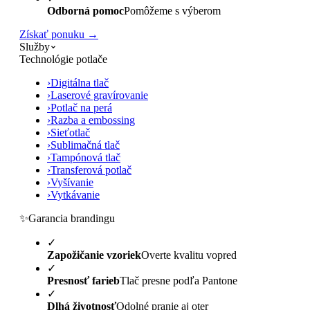
Odborná pomoc
Pomôžeme s výberom
Získať ponuku →
Služby
Technológie potlače
›
Digitálna tlač
›
Laserové gravírovanie
›
Potlač na perá
›
Razba a embossing
›
Sieťotlač
›
Sublimačná tlač
›
Tampónová tlač
›
Transferová potlač
›
Vyšívanie
›
Vytkávanie
✨
Garancia brandingu
✓
Zapožičanie vzoriek
Overte kvalitu vopred
✓
Presnosť farieb
Tlač presne podľa Pantone
✓
Dlhá životnosť
Odolné pranie aj oter