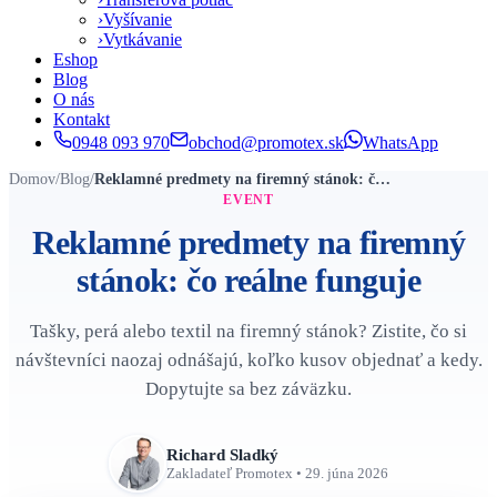
›
Vyšívanie
›
Vytkávanie
Eshop
Blog
O nás
Kontakt
0948 093 970
obchod@promotex.sk
WhatsApp
Domov
/
Blog
/
Reklamné predmety na firemný stánok: čo reálne funguje
EVENT
Reklamné predmety na firemný
stánok: čo reálne funguje
Tašky, perá alebo textil na firemný stánok? Zistite, čo si
návštevníci naozaj odnášajú, koľko kusov objednať a kedy.
Dopytujte sa bez záväzku.
Richard Sladký
Zakladateľ Promotex
•
29. júna 2026