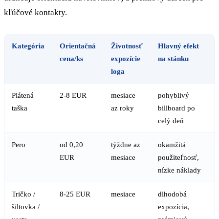
kľúčové kontakty.
Kategória
Orientačná
Životnosť
Hlavný efekt
cena/ks
expozície
na stánku
loga
Plátená
2-8 EUR
mesiace
pohyblivý
taška
az roky
billboard po
celý deň
Pero
od 0,20
týždne az
okamžitá
EUR
mesiace
použiteľnosť,
nízke náklady
Tričko /
8-25 EUR
mesiace
dlhodobá
šiltovka /
expozícia,