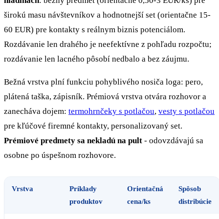
hladinách
: bežný predmet (orientačne 0,50-3 EUR/ks) pre
širokú masu návštevníkov a hodnotnejší set (orientačne 15-
60 EUR) pre kontakty s reálnym biznis potenciálom.
Rozdávanie len drahého je neefektívne z pohľadu rozpočtu;
rozdávanie len lacného pôsobí nedbalo a bez záujmu.
Bežná vrstva plní funkciu pohyblivého nosiča loga: pero,
plátená taška, zápisník. Prémiová vrstva otvára rozhovor a
zanecháva dojem:
termohrnčeky s potlačou
,
vesty s potlačou
pre kľúčové firemné kontakty, personalizovaný set.
Prémiové predmety sa nekladú na pult
- odovzdávajú sa
osobne po úspešnom rozhovore.
Vrstva
Príklady
Orientačná
Spôsob
produktov
cena/ks
distribúcie