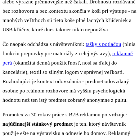
alebo výrazne prémiovejšie než čakali. Drobnosti rozdávané
bez rozhovoru a bez kontextu skončia v koši pri výstupe - na
mnohých veľtrhoch sú tieto koše plné lacných kľúčeniek a
USB kľúčov, ktoré dnes takmer nikto nepoužíva.
Čo naopak odchádza s návštevníkmi:
tašky s potlačou
(plnia
funkciu prepravky pre materiály z celej výstavy),
reklamné
perá
(okamžitá denná použiteľnosť, nosí sa ďalej do
kancelárie), textil so silným logom v správnej veľkosti.
Rozhodujúci je kontext odovzdania - predmet odovzdaný
osobne po reálnom rozhovore má vyššiu psychologickú
hodnotu než ten istý predmet zobraný anonymne z pultu.
Promotex za 30 rokov práce s B2B reklamou potvrdzuje:
najúčinnejší stánkový predmet
je ten, ktorý návštevník
použije ešte na výstavisku a odnesie ho domov. Reklamný