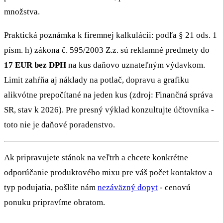
množstva.
Praktická poznámka k firemnej kalkulácii: podľa § 21 ods. 1
písm. h) zákona č. 595/2003 Z.z. sú reklamné predmety do
17 EUR bez DPH
na kus daňovo uznateľným výdavkom.
Limit zahŕňa aj náklady na potlač, dopravu a grafiku
alikvótne prepočítané na jeden kus (zdroj: Finančná správa
SR, stav k 2026). Pre presný výklad konzultujte účtovníka -
toto nie je daňové poradenstvo.
Ak pripravujete stánok na veľtrh a chcete konkrétne
odporúčanie produktového mixu pre váš počet kontaktov a
typ podujatia, pošlite nám
nezáväzný dopyt
- cenovú
ponuku pripravíme obratom.