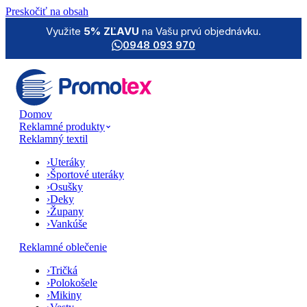
Preskočiť na obsah
Využite
5% ZĽAVU
na Vašu prvú objednávku.
0948 093 970
Domov
Reklamné produkty
Reklamný textil
›
Uteráky
›
Športové uteráky
›
Osušky
›
Deky
›
Župany
›
Vankúše
Reklamné oblečenie
›
Tričká
›
Polokošele
›
Mikiny