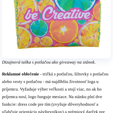
Dizajnová taška s potlačou ako giveaway na stánok.
Reklamné oblečenie
- tričká s potlačou, šiltovky s potlačou
alebo vesty s potlačou - má najdlhšiu životnosť loga u
príjemcu. Vyžaduje výber veľkosti a stojí viac, no ak ho
príjemca nosí, logo funguje mesiace. Na stánku plní dve
funkcie: dress code pre tím (zvyšuje dôveryhodnosť a
uľahčuje orientáciu návštevníkov) a prémiový darček pre